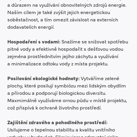
a důrazem na využívání obnovitelných zdrojů energie.
Naším cílem je také zvýšit jejich energetickou
soběstačnost, a tím omezit závislost na externích
dodavatelích energií.
Hospodaření s vodami:
Snažíme se snižovat spotřebu
pitné vody a efektivně hospodařit s dešťovou vodou
zejména prostřednitvím jejího záchytu a využívání
a minimalizace odtoku vody z místa projektu.
Posilování ekologické hodnoty:
Vytváříme zelené
plochy, které posilují symbiózu mezi lidským obydlím
a přírodou a podporují biologickou diverzitu.
Maxmimálně využíváme ornou půdu v místě projektu,
což přispívá k ochraně životního prostředí.
Zajištění zdravého a pohodlného prostředí:
Usilujeme o tepelnou stabilitu a kvalitu vnitřního
vzduchu v budovách. Eliminujeme zdravotní rizika