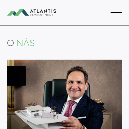
O
NÁS